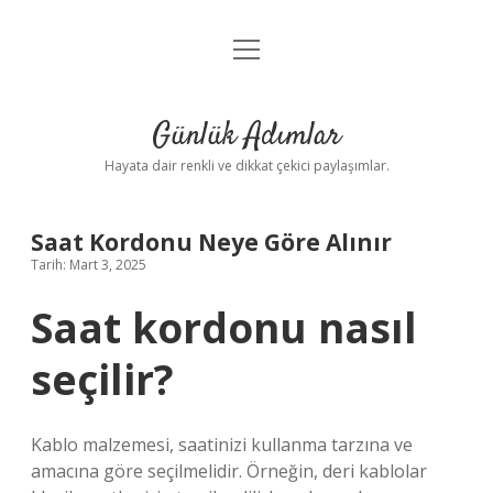
menüyü
Anasayfa
aç
Gizlilik Politikası
Günlük Adımlar
Yasal Uyarı
Hayata dair renkli ve dikkat çekici paylaşımlar.
Hakkımızda
Saat Kordonu Neye Göre Alınır
Tarih: Mart 3, 2025
Saat kordonu nasıl
seçilir?
Kablo malzemesi, saatinizi kullanma tarzına ve
amacına göre seçilmelidir. Örneğin, deri kablolar