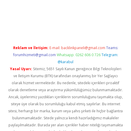
giriş adresi
betexper.xyz
m elexbet
Reklam ve İletişim:
E-mail:
backlinkpaneli@gmail.com
Teams:
forumhizmeti@gmail.com
Whatsapp: 0262 606 0 726
Telegram:
@karabul
Yasal Uyarı:
Sitemiz, 5651 Sayılı Kanun gereğince Bilgi Teknolojileri
ve İletişim Kurumu (BTK) tarafından onaylanmış bir Yer Sağlayıcı
olarak hizmet vermektedir. Bu nedenle, sitedeki içerikleri proaktif
olarak denetleme veya araştırma yükümlülüğümüz bulunmamaktadır.
Ancak, üyelerimiz yazdıkları içeriklerin sorumluluğunu taşımakta olup,
siteye üye olarak bu sorumluluğu kabul etmiş sayılırlar. Bu internet
sitesi, herhangi bir marka, kurum veya şahıs şirketi ile hiçbir bağlantısı
bulunmamaktadır. Sitede yalnızca kendi hazırladığımız makaleler
paylaşılmaktadır. Burada yer alan içerikler haber niteliği taşımamakta