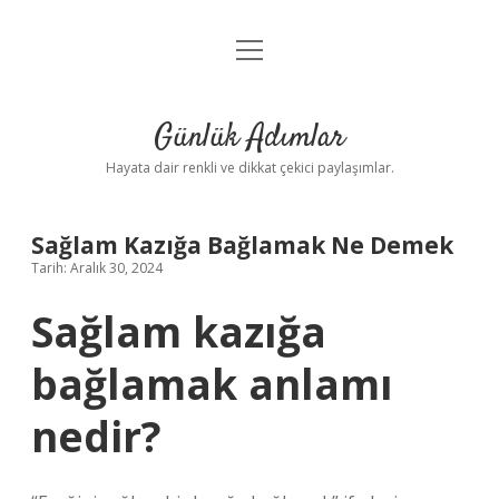
menüyü
Anasayfa
aç
Gizlilik Politikası
Günlük Adımlar
Yasal Uyarı
Hayata dair renkli ve dikkat çekici paylaşımlar.
Hakkımızda
Sağlam Kazığa Bağlamak Ne Demek
Tarih: Aralık 30, 2024
Sağlam kazığa
bağlamak anlamı
nedir?