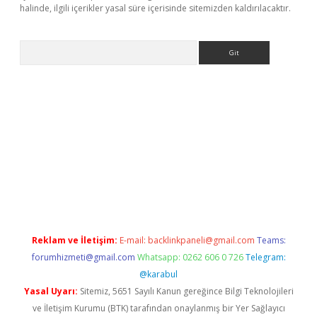
halinde, ilgili içerikler yasal süre içerisinde sitemizden kaldırılacaktır.
Arama
per giriş adresi
betexper.xyz
m elexbet
Reklam ve İletişim:
E-mail:
backlinkpaneli@gmail.com
Teams:
forumhizmeti@gmail.com
Whatsapp: 0262 606 0 726
Telegram:
@karabul
Yasal Uyarı:
Sitemiz, 5651 Sayılı Kanun gereğince Bilgi Teknolojileri
ve İletişim Kurumu (BTK) tarafından onaylanmış bir Yer Sağlayıcı