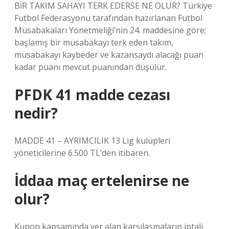
BİR TAKIM SAHAYI TERK EDERSE NE OLUR? Türkiye
Futbol Federasyonu tarafından hazırlanan Futbol
Müsabakaları Yönetmeliği’nin 24. maddesine göre;
başlamış bir müsabakayı terk eden takım,
müsabakayı kaybeder ve kazansaydı alacağı puan
kadar puanı mevcut puanından düşülür.
PFDK 41 madde cezası
nedir?
MADDE 41 – AYRIMCILIK 13 Lig kulüpleri
yöneticilerine 6.500 TL’den itibaren.
İddaa maç ertelenirse ne
olur?
Kupon kapsamında yer alan karşılaşmaların iptali