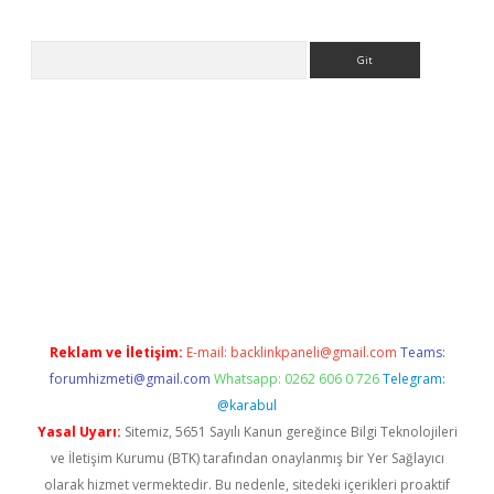
Arama
iriş adresi
betexper.xyz
m elexbet
Reklam ve İletişim:
E-mail:
backlinkpaneli@gmail.com
Teams:
forumhizmeti@gmail.com
Whatsapp: 0262 606 0 726
Telegram:
@karabul
Yasal Uyarı:
Sitemiz, 5651 Sayılı Kanun gereğince Bilgi Teknolojileri
ve İletişim Kurumu (BTK) tarafından onaylanmış bir Yer Sağlayıcı
olarak hizmet vermektedir. Bu nedenle, sitedeki içerikleri proaktif