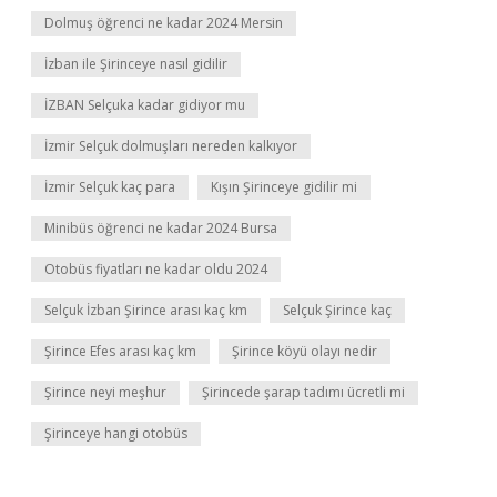
Dolmuş öğrenci ne kadar 2024 Mersin
İzban ile Şirinceye nasıl gidilir
İZBAN Selçuka kadar gidiyor mu
İzmir Selçuk dolmuşları nereden kalkıyor
İzmir Selçuk kaç para
Kışın Şirinceye gidilir mi
Minibüs öğrenci ne kadar 2024 Bursa
Otobüs fiyatları ne kadar oldu 2024
Selçuk İzban Şirince arası kaç km
Selçuk Şirince kaç
Şirince Efes arası kaç km
Şirince köyü olayı nedir
Şirince neyi meşhur
Şirincede şarap tadımı ücretli mi
Şirinceye hangi otobüs