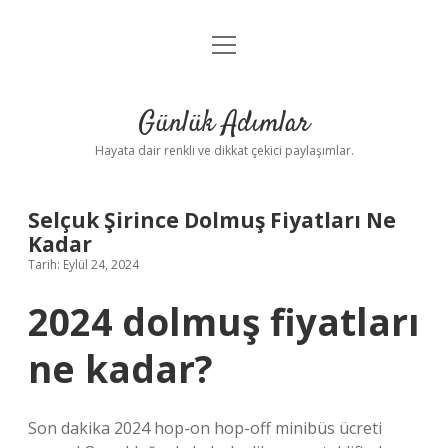
menüyü
Anasayfa
aç
Gizlilik Politikası
Günlük Adımlar
Yasal Uyarı
Hayata dair renkli ve dikkat çekici paylaşımlar.
Hakkımızda
Selçuk Şirince Dolmuş Fiyatları Ne
Kadar
Tarih: Eylül 24, 2024
2024 dolmuş fiyatları
ne kadar?
Son dakika 2024 hop-on hop-off minibüs ücreti