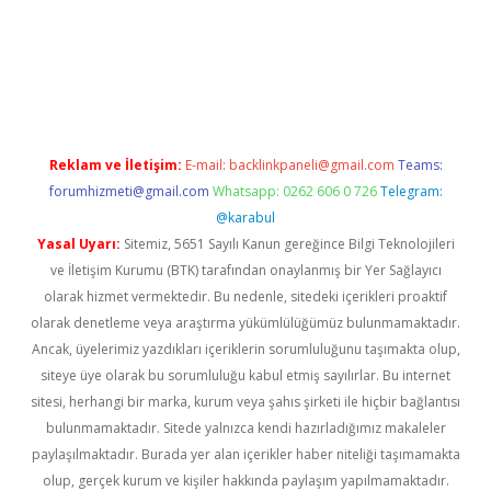
 giriş adresi
betexper.xyz
m elexbet
Reklam ve İletişim:
E-mail:
backlinkpaneli@gmail.com
Teams:
forumhizmeti@gmail.com
Whatsapp: 0262 606 0 726
Telegram:
@karabul
Yasal Uyarı:
Sitemiz, 5651 Sayılı Kanun gereğince Bilgi Teknolojileri
ve İletişim Kurumu (BTK) tarafından onaylanmış bir Yer Sağlayıcı
olarak hizmet vermektedir. Bu nedenle, sitedeki içerikleri proaktif
olarak denetleme veya araştırma yükümlülüğümüz bulunmamaktadır.
Ancak, üyelerimiz yazdıkları içeriklerin sorumluluğunu taşımakta olup,
siteye üye olarak bu sorumluluğu kabul etmiş sayılırlar. Bu internet
sitesi, herhangi bir marka, kurum veya şahıs şirketi ile hiçbir bağlantısı
bulunmamaktadır. Sitede yalnızca kendi hazırladığımız makaleler
paylaşılmaktadır. Burada yer alan içerikler haber niteliği taşımamakta
olup, gerçek kurum ve kişiler hakkında paylaşım yapılmamaktadır.