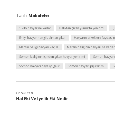
Tarih:
Makaleler
1 kilo havyar ne kadar
Balıktan çıkan yumurta yenir mi
Ç
En iyi havyar hangi balıktan çıkar
Havyarın erkeklere faydası 
Mersin balığı havyarı kaç TL
Mersin balığının havyarı ne kadar
Somon balığının içinden çıkan havyar yenir mi
Somon havyarı 
Somon havyarı neye iyi gelir
Somon havyarı pişirilir mi
S
Önceki Yazı
Hal Eki Ve Iyelik Eki Nedir