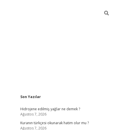
Sidebar
Son Yazılar
vdcasino güncel giriş
ilbet casino
ilbet yeni giriş
Betexper giriş
Hidrojene edilmiş yağlar ne demek ?
Ağustos 7, 2026
Kuranın türkçesi okunarak hatim olur mu ?
Ağustos 7, 2026