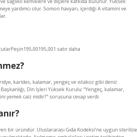
 ve sağlıklı kemiklere ve dişlere katkıda bulunur. Yüksek
rmeye yardımcı olur. Somon havyarı, içerdiği A vitamini ve
ar.
tutarPeşin195,00195,001 satır daha
enmez?
iridye, karides, kalamar, yengeç ve ıstakoz gibi deniz
Başkanlığı, Din İşleri Yüksek Kurulu: “Yengeç, kalamar,
rini yemek caiz midir?” sorusuna cevap verdi.
anır?
en bir üründür. Uluslararası Gıda Kodeksi’ne uygun sterilize