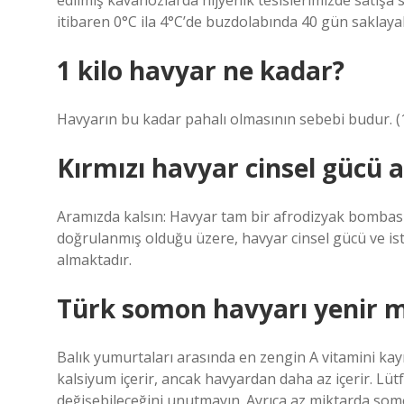
edilmiş kavanozlarda hijyenik tesislerimizde satışa
itibaren 0°C ila 4°C’de buzdolabında 40 gün saklayabi
1 kilo havyar ne kadar?
Havyarın bu kadar pahalı olmasının sebebi budur. (
Kırmızı havyar cinsel gücü a
Aramızda kalsın: Havyar tam bir afrodizyak bombası
doğrulanmış olduğu üzere, havyar cinsel gücü ve iste
almaktadır.
Türk somon havyarı yenir m
Balık yumurtaları arasında en zengin A vitamini kay
kalsiyum içerir, ancak havyardan daha az içerir. Lütf
değişebileceğini unutmayın. Ayrıca az miktarda somo