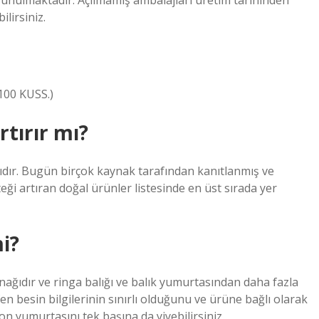
 sunulmaktadır. Açılmamış ambalajları üretim tarihinden
lirsiniz.
100 KUSS.)
rtırır mı?
dır. Bugün birçok kaynak tarafından kanıtlanmış ve
ği artıran doğal ürünler listesinde en üst sırada yer
i?
nağıdır ve ringa balığı ve balık yumurtasından daha fazla
en besin bilgilerinin sınırlı olduğunu ve ürüne bağlı olarak
n yumurtasını tek başına da yiyebilirsiniz.