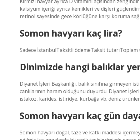
Kırmızı havyar ayrıca D vitamini açısından zengindir
kalsiyum içeriği ayrıca kemikleri ve dişleri güçlendi
retinol sayesinde gece körlüğüne karşı koruma sağl
Somon havyarı kaç lira?
Sadece İstanbulTaksitli ödemeTaksit tutarıToplam 
Dinimizde hangi balıklar y
Diyanet İşleri Başkanlığı, balık sınıfına girmeyen ist
canlılarının haram olduğunu duyurdu. Diyanet İşleri 
ıstakoz, karides, istiridye, kurbağa vb. deniz ürünle
Somon havyarı kaç gün day
Somon havyarı doğal, taze ve katkı maddesi içermey