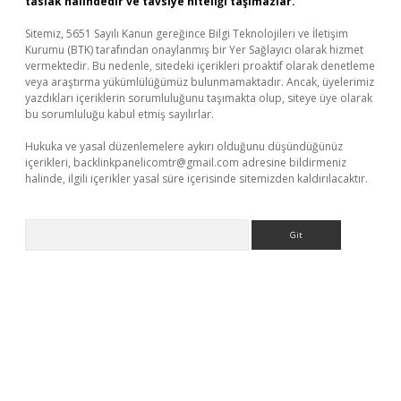
taslak halindedir ve tavsiye niteliği taşımazlar.
Sitemiz, 5651 Sayılı Kanun gereğince Bilgi Teknolojileri ve İletişim
Kurumu (BTK) tarafından onaylanmış bir Yer Sağlayıcı olarak hizmet
vermektedir. Bu nedenle, sitedeki içerikleri proaktif olarak denetleme
veya araştırma yükümlülüğümüz bulunmamaktadır. Ancak, üyelerimiz
yazdıkları içeriklerin sorumluluğunu taşımakta olup, siteye üye olarak
bu sorumluluğu kabul etmiş sayılırlar.
Hukuka ve yasal düzenlemelere aykırı olduğunu düşündüğünüz
içerikleri,
backlinkpanelicomtr@gmail.com
adresine bildirmeniz
halinde, ilgili içerikler yasal süre içerisinde sitemizden kaldırılacaktır.
Arama
er giriş adresi
betexper.xyz
m elexbet