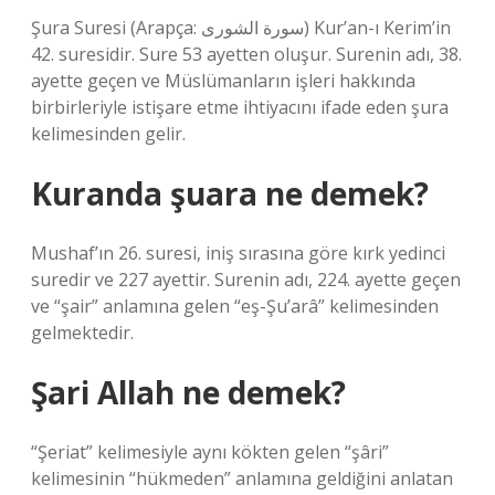
Şura Suresi (Arapça: سورة الشورى) Kur’an-ı Kerim’in
42. suresidir. Sure 53 ayetten oluşur. Surenin adı, 38.
ayette geçen ve Müslümanların işleri hakkında
birbirleriyle istişare etme ihtiyacını ifade eden şura
kelimesinden gelir.
Kuranda şuara ne demek?
Mushaf’ın 26. suresi, iniş sırasına göre kırk yedinci
suredir ve 227 ayettir. Surenin adı, 224. ayette geçen
ve “şair” anlamına gelen “eş-Şu’arâ” kelimesinden
gelmektedir.
Şari Allah ne demek?
“Şeriat” kelimesiyle aynı kökten gelen “şâri”
kelimesinin “hükmeden” anlamına geldiğini anlatan