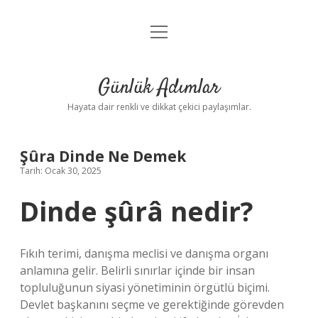
menüyü
Anasayfa
aç
Gizlilik Politikası
Günlük Adımlar
Yasal Uyarı
Hayata dair renkli ve dikkat çekici paylaşımlar.
Hakkımızda
Şûra Dinde Ne Demek
Tarih: Ocak 30, 2025
Dinde şûrâ nedir?
Fıkıh terimi, danışma meclisi ve danışma organı
anlamına gelir. Belirli sınırlar içinde bir insan
topluluğunun siyasi yönetiminin örgütlü biçimi.
Devlet başkanını seçme ve gerektiğinde görevden