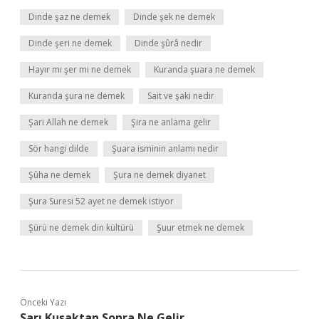
Dinde şaz ne demek
Dinde şek ne demek
Dinde şeri ne demek
Dinde şûrâ nedir
Hayır mı şer mi ne demek
Kuranda şuara ne demek
Kuranda şura ne demek
Sait ve şaki nedir
Şari Allah ne demek
Şira ne anlama gelir
Sör hangi dilde
Şuara isminin anlamı nedir
Şûha ne demek
Şura ne demek diyanet
Şura Suresi 52 ayet ne demek istiyor
Şürü ne demek din kültürü
Şuur etmek ne demek
Önceki Yazı
Sarı Kuşaktan Sonra Ne Gelir