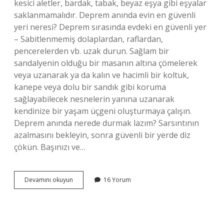
kesici aletler, bardak, tabak, beyaz eşya gibi eşyalar
saklanmamalıdır. Deprem anında evin en güvenli
yeri neresi? Deprem sırasında evdeki en güvenli yer
– Sabitlenmemiş dolaplardan, raflardan,
pencerelerden vb. uzak durun. Sağlam bir
sandalyenin olduğu bir masanın altına çömelerek
veya uzanarak ya da kalın ve hacimli bir koltuk,
kanepe veya dolu bir sandık gibi koruma
sağlayabilecek nesnelerin yanına uzanarak
kendinize bir yaşam üçgeni oluşturmaya çalışın.
Deprem anında nerede durmak lazım? Sarsıntının
azalmasını bekleyin, sonra güvenli bir yerde diz
çökün. Başınızı ve…
Deprem
Devamını okuyun
16 Yorum
Anında
Kolon
Yanında
Durmak