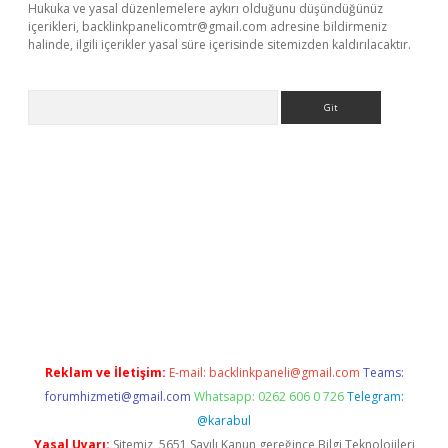
Hukuka ve yasal düzenlemelere aykırı olduğunu düşündüğünüz
içerikleri,
backlinkpanelicomtr@gmail.com
adresine bildirmeniz
halinde, ilgili içerikler yasal süre içerisinde sitemizden kaldırılacaktır.
Arama
riş
Betexper giriş adresi
betexper.xyz
m elexbet
Reklam ve İletişim:
E-mail:
backlinkpaneli@gmail.com
Teams:
forumhizmeti@gmail.com
Whatsapp: 0262 606 0 726
Telegram:
@karabul
Yasal Uyarı:
Sitemiz, 5651 Sayılı Kanun gereğince Bilgi Teknolojileri