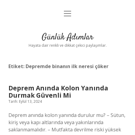
menüyü
Anasayfa
aç
Gizlilik Politikası
Günlük Adımlar
Yasal Uyarı
Hayata dair renkli ve dikkat çekici paylaşımlar.
Hakkımızda
Etiket:
Depremde binanın ilk neresi çöker
Deprem Anında Kolon Yanında
Durmak Güvenli Mi
Tarih: Eylül 13, 2024
Deprem anında kolon yanında durulur mu? – Sütun,
kiriş veya kapı altlarında veya yakınlarında
saklanmamalıdır. – Mutfakta devrilme riski yüksek