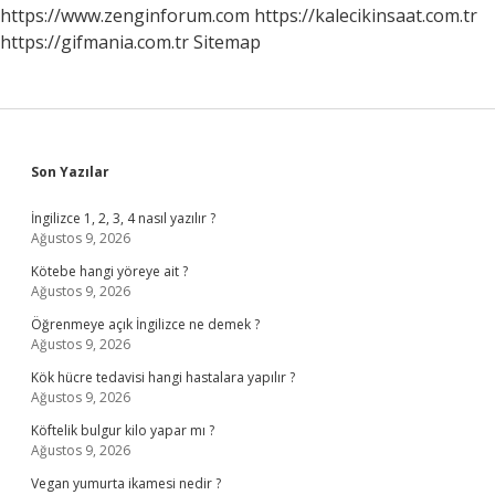
Güvenli
https://www.zenginforum.com
https://kalecikinsaat.com.tr
Mi
https://gifmania.com.tr
Sitemap
Sidebar
Son Yazılar
İngilizce 1, 2, 3, 4 nasıl yazılır ?
Ağustos 9, 2026
Kötebe hangi yöreye ait ?
Ağustos 9, 2026
Öğrenmeye açık İngilizce ne demek ?
Ağustos 9, 2026
Kök hücre tedavisi hangi hastalara yapılır ?
Ağustos 9, 2026
Köftelik bulgur kilo yapar mı ?
Ağustos 9, 2026
Vegan yumurta ikamesi nedir ?