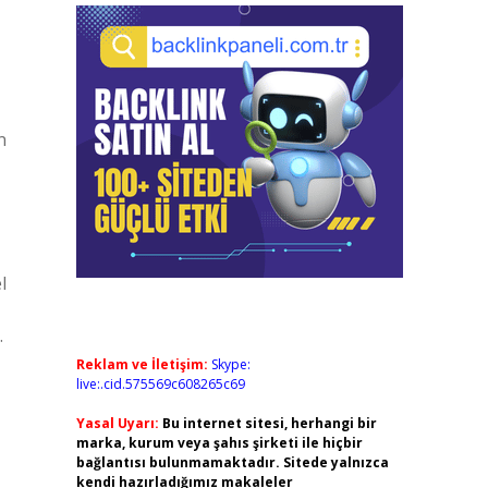
n
l
.
Reklam ve İletişim:
Skype:
live:.cid.575569c608265c69
Yasal Uyarı:
Bu internet sitesi, herhangi bir
marka, kurum veya şahıs şirketi ile hiçbir
bağlantısı bulunmamaktadır. Sitede yalnızca
kendi hazırladığımız makaleler