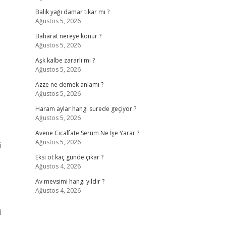
Balık yağı damar tıkar mı ?
Ağustos 5, 2026
Baharat nereye konur ?
Ağustos 5, 2026
Aşk kalbe zararlı mı ?
Ağustos 5, 2026
Azze ne demek anlamı ?
Ağustos 5, 2026
Haram aylar hangi surede geçiyor ?
Ağustos 5, 2026
Avene Cicalfate Serum Ne İşe Yarar ?
Ağustos 5, 2026
i
Eksi ot kaç günde çıkar ?
Ağustos 4, 2026
Av mevsimi hangi yıldır ?
Ağustos 4, 2026
i