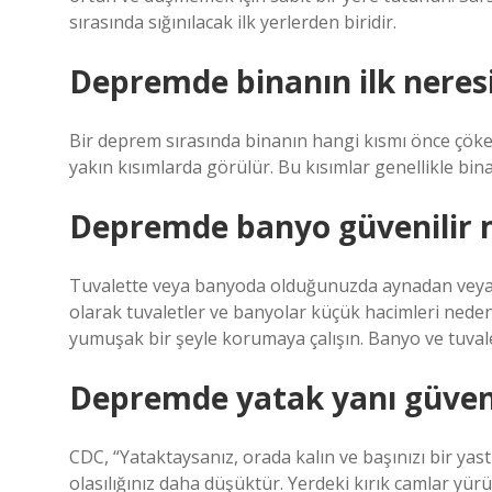
sırasında sığınılacak ilk yerlerden biridir.
Depremde binanın ilk neres
Bir deprem sırasında binanın hangi kısmı önce çöker
yakın kısımlarda görülür. Bu kısımlar genellikle binal
Depremde banyo güvenilir 
Tuvalette veya banyoda olduğunuzda aynadan veya 
olarak tuvaletler ve banyolar küçük hacimleri neden
yumuşak bir şeyle korumaya çalışın. Banyo ve tuvale
Depremde yatak yanı güven
CDC, “Yataktaysanız, orada kalın ve başınızı bir ya
olasılığınız daha düşüktür. Yerdeki kırık camlar yü