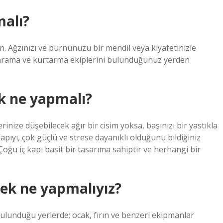
malı?
n. Ağzınızı ve burnunuzu bir mendil veya kıyafetinizle
 arama ve kurtarma ekiplerini bulunduğunuz yerden
k ne yapmalı?
rinize düşebilecek ağır bir cisim yoksa, başınızı bir yastıkla
apıyı, çok güçlü ve strese dayanıklı olduğunu bildiğiniz
Çoğu iç kapı basit bir tasarıma sahiptir ve herhangi bir
ek ne yapmalıyız?
bulunduğu yerlerde; ocak, fırın ve benzeri ekipmanlar