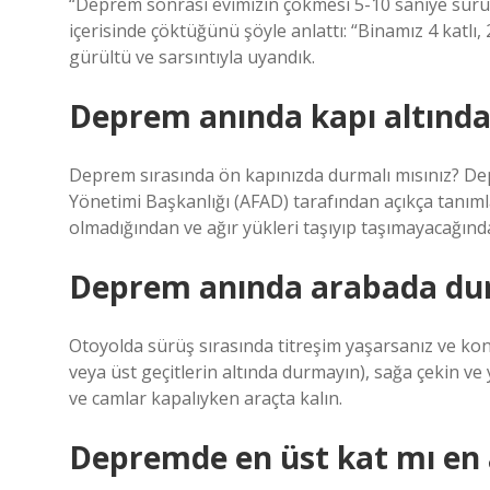
“Deprem sonrası evimizin çökmesi 5-10 saniye sürüy
içerisinde çöktüğünü şöyle anlattı: “Binamız 4 katlı
gürültü ve sarsıntıyla uyandık.
Deprem anında kapı altınd
Deprem sırasında ön kapınızda durmalı mısınız? De
Yönetimi Başkanlığı (AFAD) tarafından açıkça tanıml
olmadığından ve ağır yükleri taşıyıp taşımayacağınd
Deprem anında arabada du
Otoyolda sürüş sırasında titreşim yaşarsanız ve kon
veya üst geçitlerin altında durmayın), sağa çekin 
ve camlar kapalıyken araçta kalın.
Depremde en üst kat mı en 