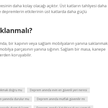
sinin daha kolay olacağı açıktır. Üst katların tahliyesi daha
le depremlerin etkilerinin üst katlarda daha güçlü
aklanmalı?
ında, bir kapının veya sağlam mobilyaların yanına saklanmak
mobilya parçasının yanına sığının. Sağlam bir masa, kanepe
erden koruyabilir.
çıkmak doğru mu
Deprem anında evin en güvenli yeri neresi
n yanında durulur mu
Deprem anında mutfak güvenilir mi
nerede durmak lazım
Deprem anında Yataktaysak ne yapmalı