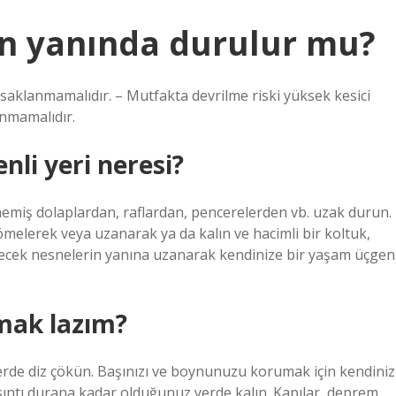
n yanında durulur mu?
a saklanmamalıdır. – Mutfakta devrilme riski yüksek kesici
anmamalıdır.
li yeri neresi?
emiş dolaplardan, raflardan, pencerelerden vb. uzak durun.
melerek veya uzanarak ya da kalın ve hacimli bir koltuk,
lecek nesnelerin yanına uzanarak kendinize bir yaşam üçgen
mak lazım?
yerde diz çökün. Başınızı ve boynunuzu korumak için kendiniz
sıntı durana kadar olduğunuz yerde kalın. Kapılar, deprem