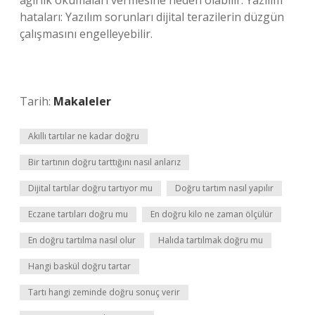
ağırlık okumaları vermesine neden olabilir. Yazılım
hataları: Yazılım sorunları dijital terazilerin düzgün
çalışmasını engelleyebilir.
Tarih:
Makaleler
Akıllı tartılar ne kadar doğru
Bir tartının doğru tarttığını nasıl anlarız
Dijital tartılar doğru tartıyor mu
Doğru tartım nasıl yapılır
Eczane tartıları doğru mu
En doğru kilo ne zaman ölçülür
En doğru tartılma nasıl olur
Halıda tartılmak doğru mu
Hangi baskül doğru tartar
Tartı hangi zeminde doğru sonuç verir