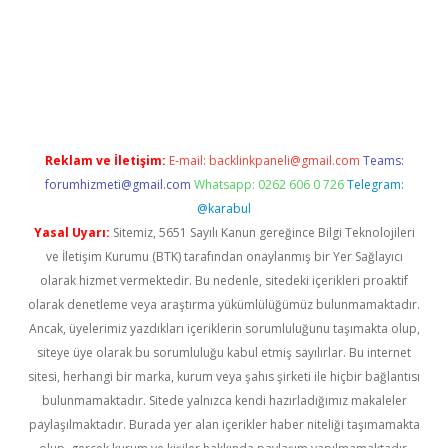
riş adresi
betexper.xyz
m elexbet
Reklam ve İletişim:
E-mail:
backlinkpaneli@gmail.com
Teams:
forumhizmeti@gmail.com
Whatsapp: 0262 606 0 726
Telegram:
@karabul
Yasal Uyarı:
Sitemiz, 5651 Sayılı Kanun gereğince Bilgi Teknolojileri
ve İletişim Kurumu (BTK) tarafından onaylanmış bir Yer Sağlayıcı
olarak hizmet vermektedir. Bu nedenle, sitedeki içerikleri proaktif
olarak denetleme veya araştırma yükümlülüğümüz bulunmamaktadır.
Ancak, üyelerimiz yazdıkları içeriklerin sorumluluğunu taşımakta olup,
siteye üye olarak bu sorumluluğu kabul etmiş sayılırlar. Bu internet
sitesi, herhangi bir marka, kurum veya şahıs şirketi ile hiçbir bağlantısı
bulunmamaktadır. Sitede yalnızca kendi hazırladığımız makaleler
paylaşılmaktadır. Burada yer alan içerikler haber niteliği taşımamakta