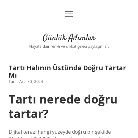
menüyü
Anasayfa
aç
Gizlilik Politikası
Günlük Adımlar
Yasal Uyarı
Hayata dair renkli ve dikkat çekici paylaşımlar.
Hakkımızda
Tartı Halının Üstünde Doğru Tartar
Mı
Tarih: Aralık 3, 2024
Tartı nerede doğru
tartar?
Dijital terazi hangi yüzeyde doğru bir şekilde