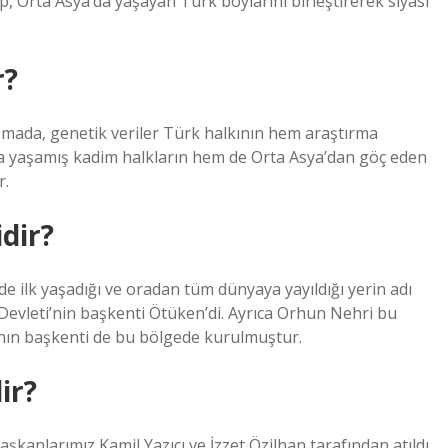
up, Orta Asya’da yaşayan Türk boylarını birleştirerek siyasi
r?
lışmada, genetik veriler Türk halkının hem araştırma
da yaşamış kadim halkların hem de Orta Asya’dan göç eden
r.
idir?
ilk yaşadığı ve oradan tüm dünyaya yayıldığı yerin adı
evleti’nin başkenti Ötüken’di. Ayrıca Orhun Nehri bu
nın başkenti de bu bölgede kurulmuştur.
ir?
kanlarımız Kamil Yazıcı ve İzzet Özilhan tarafından atıldı.