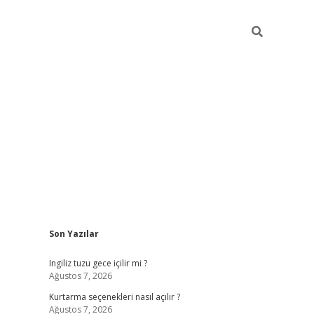
Sidebar
Son Yazılar
vdcasino güncel giriş
ilbet casino
ilbet yeni giriş
Betexper giri
Ingiliz tuzu gece içilir mi ?
Ağustos 7, 2026
Kurtarma seçenekleri nasıl açılır ?
Ağustos 7, 2026