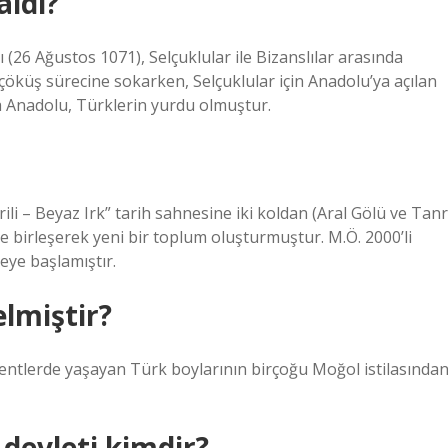
aldı?
 (26 Ağustos 1071), Selçuklular ile Bizanslılar arasında
öküş sürecine sokarken, Selçuklular için Anadolu’ya açılan
a Anadolu, Türklerin yurdu olmuştur.
li – Beyaz Irk” tarih sahnesine iki koldan (Aral Gölü ve Tanr
e birleşerek yeni bir toplum oluşturmuştur. M.Ö. 2000’li
eye başlamıştır.
lmiştir?
entlerde yaşayan Türk boylarının birçoğu Moğol istilasında
 devleti kimdir?