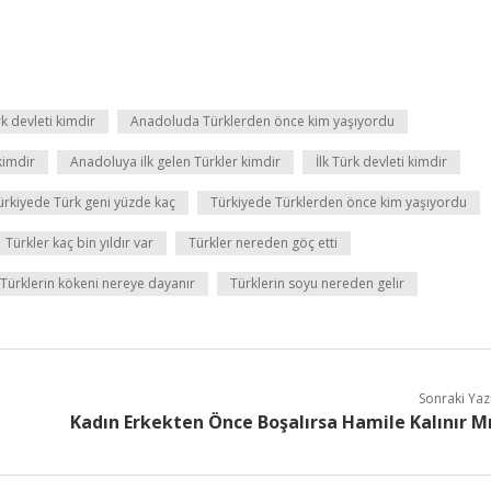
k devleti kimdir
Anadoluda Türklerden önce kim yaşıyordu
kimdir
Anadoluya ilk gelen Türkler kimdir
İlk Türk devleti kimdir
ürkiyede Türk geni yüzde kaç
Türkiyede Türklerden önce kim yaşıyordu
Türkler kaç bin yıldır var
Türkler nereden göç etti
Türklerin kökeni nereye dayanır
Türklerin soyu nereden gelir
Sonraki Yaz
Kadın Erkekten Önce Boşalırsa Hamile Kalınır M