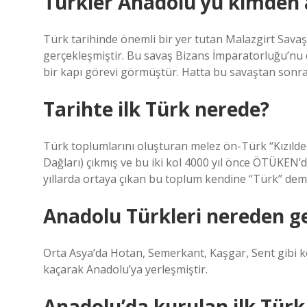
Türkler Anadolu’yu kimden 
Türk tarihinde önemli bir yer tutan Malazgirt Savaşı
gerçekleşmiştir. Bu savaş Bizans İmparatorluğu’nu ç
bir kapı görevi görmüştür. Hatta bu savaştan sonr
Tarihte ilk Türk nerede?
Türk toplumlarını oluşturan melez ön-Türk “Kızılderi
Dağları) çıkmış ve bu iki kol 4000 yıl önce ÖTÜKEN’d
yıllarda ortaya çıkan bu toplum kendine “Türk” dem
Anadolu Türkleri nereden ge
Orta Asya’da Hotan, Semerkant, Kaşgar, Sent gibi k
kaçarak Anadolu’ya yerleşmiştir.
Anadolu’da kurulan ilk Türk