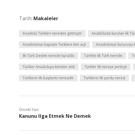
Tarih:
Makaleler
Anadolu Türkleri nereden gelmiştir
Anadoluda kurulan ilk Tür
Anadolunun kapısını Türklere kim açtı
Anadolunun kurucusu 
İlk Türk Devleti nerede kuruldu
Tarihte ilk Türk nerede
T
Türkler Anadoluyu kimden aldı
Türkler ilk nereye yerleşti
Türklerin ilk başkenti neresidir
Türklerin ilk yurdu neresi
Önceki Yazı
Kanunu Ilga Etmek Ne Demek