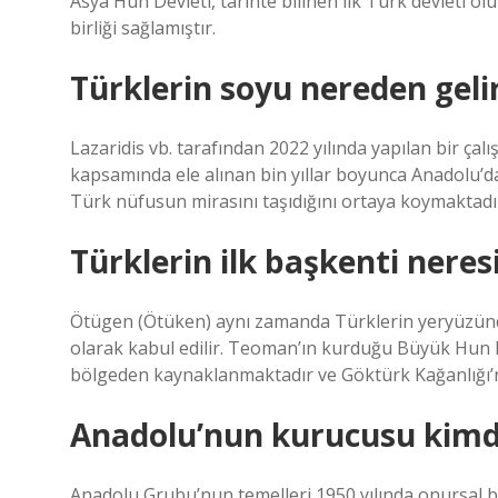
Asya Hun Devleti, tarihte bilinen ilk Türk devleti ol
birliği sağlamıştır.
Türklerin soyu nereden geli
Lazaridis vb. tarafından 2022 yılında yapılan bir ça
kapsamında ele alınan bin yıllar boyunca Anadolu’
Türk nüfusun mirasını taşıdığını ortaya koymaktadı
Türklerin ilk başkenti neres
Ötügen (Ötüken) aynı zamanda Türklerin yeryüzünde 
olarak kabul edilir. Teoman’ın kurduğu Büyük Hun D
bölgeden kaynaklanmaktadır ve Göktürk Kağanlığı’
Anadolu’nun kurucusu kimd
Anadolu Grubu’nun temelleri 1950 yılında onursal baş