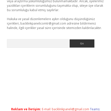
veya araştırma yükümlülüğümüz bulunmamaktadır. Ancak, üyelerimiz
yazdıkları içeriklerin sorumluluğunu taşımakta olup, siteye üye olarak
bu sorumluluğu kabul etmiş sayılırlar.
Hukuka ve yasal düzenlemelere aykırı olduğunu düşündüğünüz
içerikleri,
backlinkpanelicomtr@gmail.com
adresine bildirmeniz
halinde, ilgili içerikler yasal süre içerisinde sitemizden kaldırılacaktır.
Arama
r giriş adresi
betexper.xyz
m elexbet
Reklam ve İletişim:
E-mail:
backlinkpaneli@gmail.com
Teams: