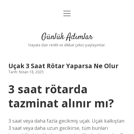
menüyü
Anasayfa
aç
Gizlilik Politikası
Günlük Adımlar
Yasal Uyarı
Hayata dair renkli ve dikkat çekici paylaşımlar.
Hakkımızda
Uçak 3 Saat Rötar Yaparsa Ne Olur
Tarih: Nisan 18, 2025
3 saat rötarda
tazminat alınır mı?
3 saat veya daha fazla gecikmiş uçak. Uçak kalkıştan
3 saat veya daha uzun gecikirse, tüm bunları