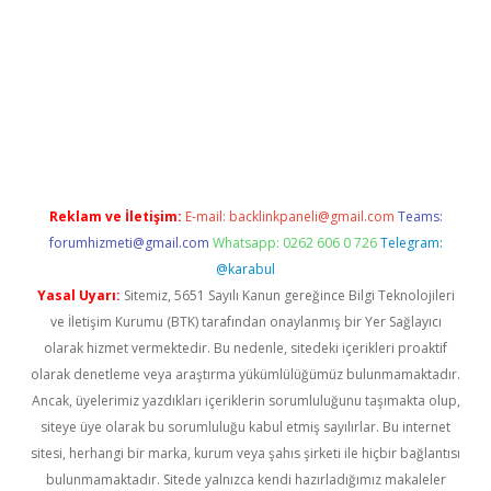
 giriş adresi
betexper.xyz
m elexbet
Reklam ve İletişim:
E-mail:
backlinkpaneli@gmail.com
Teams:
forumhizmeti@gmail.com
Whatsapp: 0262 606 0 726
Telegram:
@karabul
Yasal Uyarı:
Sitemiz, 5651 Sayılı Kanun gereğince Bilgi Teknolojileri
ve İletişim Kurumu (BTK) tarafından onaylanmış bir Yer Sağlayıcı
olarak hizmet vermektedir. Bu nedenle, sitedeki içerikleri proaktif
olarak denetleme veya araştırma yükümlülüğümüz bulunmamaktadır.
Ancak, üyelerimiz yazdıkları içeriklerin sorumluluğunu taşımakta olup,
siteye üye olarak bu sorumluluğu kabul etmiş sayılırlar. Bu internet
sitesi, herhangi bir marka, kurum veya şahıs şirketi ile hiçbir bağlantısı
bulunmamaktadır. Sitede yalnızca kendi hazırladığımız makaleler