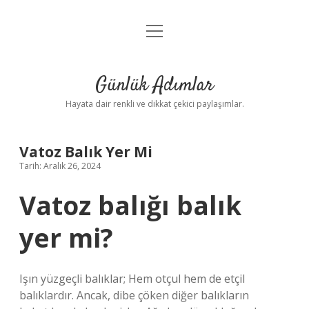
menüyü
Anasayfa
aç
Gizlilik Politikası
Günlük Adımlar
Yasal Uyarı
Hayata dair renkli ve dikkat çekici paylaşımlar.
Hakkımızda
Vatoz Balık Yer Mi
Tarih: Aralık 26, 2024
Vatoz balığı balık
yer mi?
Işın yüzgeçli balıklar; Hem otçul hem de etçil
balıklardır. Ancak, dibe çöken diğer balıkların