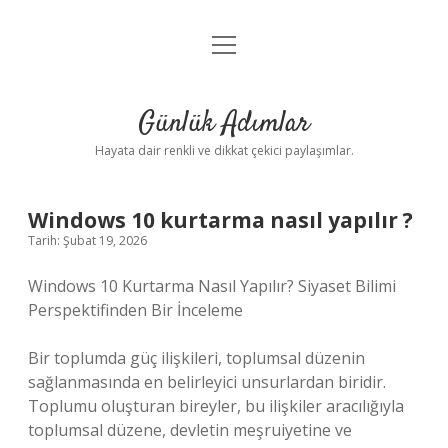
menüyü
Anasayfa
aç
Gizlilik Politikası
Günlük Adımlar
Yasal Uyarı
Hayata dair renkli ve dikkat çekici paylaşımlar.
Hakkımızda
Windows 10 kurtarma nasıl yapılır ?
Tarih: Şubat 19, 2026
Windows 10 Kurtarma Nasıl Yapılır? Siyaset Bilimi
Perspektifinden Bir İnceleme
Bir toplumda güç ilişkileri, toplumsal düzenin
sağlanmasında en belirleyici unsurlardan biridir.
Toplumu oluşturan bireyler, bu ilişkiler aracılığıyla
toplumsal düzene, devletin meşruiyetine ve