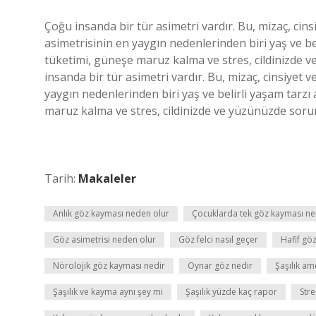
Çoğu insanda bir tür asimetri vardır. Bu, mizaç, cins
asimetrisinin en yaygın nedenlerinden biri yaş ve beli
tüketimi, güneşe maruz kalma ve stres, cildinizde 
insanda bir tür asimetri vardır. Bu, mizaç, cinsiyet 
yaygın nedenlerinden biri yaş ve belirli yaşam tarzı a
maruz kalma ve stres, cildinizde ve yüzünüzde sorun
Tarih:
Makaleler
Anlık göz kayması neden olur
Çocuklarda tek göz kayması ne
Göz asimetrisi neden olur
Göz felci nasıl geçer
Hafif gö
Nörolojik göz kayması nedir
Oynar göz nedir
Şaşılık am
Şaşılık ve kayma aynı şey mi
Şaşılık yüzde kaç rapor
Str