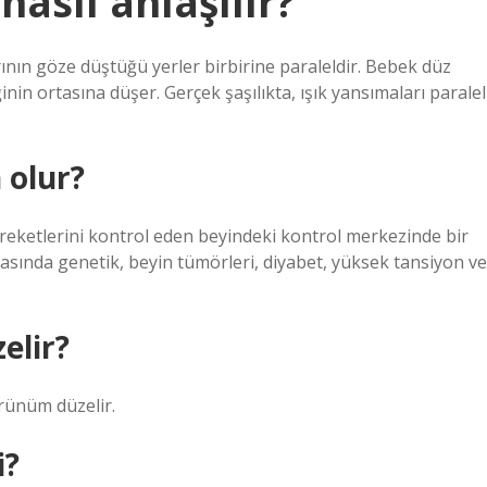
asıl anlaşılır?
larının göze düştüğü yerler birbirine paraleldir. Bebek düz
nin ortasına düşer. Gerçek şaşılıkta, ışık yansımaları paralel
 olur?
 hareketlerini kontrol eden beyindeki kontrol merkezinde bir
rasında genetik, beyin tümörleri, diyabet, yüksek tansiyon ve
elir?
rünüm düzelir.
i?