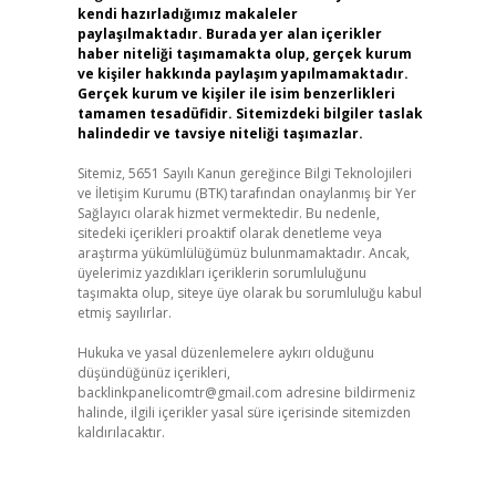
kendi hazırladığımız makaleler
paylaşılmaktadır. Burada yer alan içerikler
haber niteliği taşımamakta olup, gerçek kurum
ve kişiler hakkında paylaşım yapılmamaktadır.
Gerçek kurum ve kişiler ile isim benzerlikleri
tamamen tesadüfidir. Sitemizdeki bilgiler taslak
halindedir ve tavsiye niteliği taşımazlar.
Sitemiz, 5651 Sayılı Kanun gereğince Bilgi Teknolojileri
ve İletişim Kurumu (BTK) tarafından onaylanmış bir Yer
Sağlayıcı olarak hizmet vermektedir. Bu nedenle,
sitedeki içerikleri proaktif olarak denetleme veya
araştırma yükümlülüğümüz bulunmamaktadır. Ancak,
üyelerimiz yazdıkları içeriklerin sorumluluğunu
taşımakta olup, siteye üye olarak bu sorumluluğu kabul
etmiş sayılırlar.
Hukuka ve yasal düzenlemelere aykırı olduğunu
düşündüğünüz içerikleri,
backlinkpanelicomtr@gmail.com
adresine bildirmeniz
halinde, ilgili içerikler yasal süre içerisinde sitemizden
kaldırılacaktır.