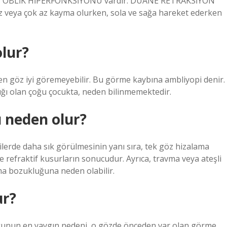
; ALT OBLİK HİPERFONKSİYONU vardır. DUANE RETRAKSİYON
veya çok az kayma olurken, sola ve sağa hareket ederken
olur?
len göz iyi göremeyebilir. Bu görme kaybına ambliyopi denir.
lığı olan çoğu çocukta, neden bilinmemektedir.
 neden olur?
lerde daha sık görülmesinin yanı sıra, tek göz hizalama
e refraktif kusurların sonucudur. Ayrıca, travma veya ateşli
ma bozukluğuna neden olabilir.
ur?
ğunun en yaygın nedeni, o gözde önceden var olan görme