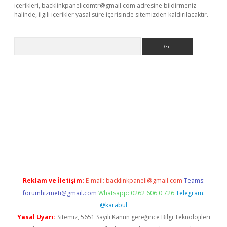
içerikleri,
backlinkpanelicomtr@gmail.com
adresine bildirmeniz
halinde, ilgili içerikler yasal süre içerisinde sitemizden kaldırılacaktır.
Arama
r giriş adresi
betexper.xyz
m elexbet
Reklam ve İletişim:
E-mail:
backlinkpaneli@gmail.com
Teams:
forumhizmeti@gmail.com
Whatsapp: 0262 606 0 726
Telegram:
@karabul
Yasal Uyarı:
Sitemiz, 5651 Sayılı Kanun gereğince Bilgi Teknolojileri