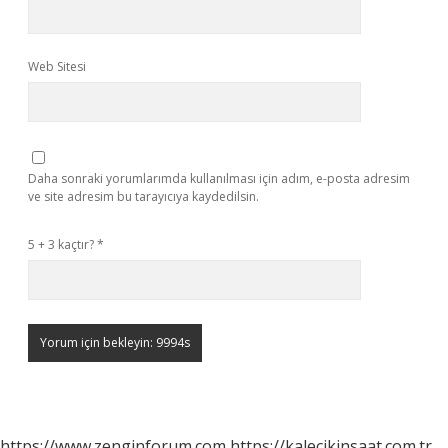
Web Sitesi
Daha sonraki yorumlarımda kullanılması için adım, e-posta adresim
ve site adresim bu tarayıcıya kaydedilsin.
5 + 3 kaçtır?
*
https://www.zenginforum.com
https://kalecikinsaat.com.tr