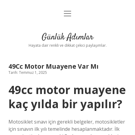
menüyü
Anasayfa
aç
Gizlilik Politikası
Günlük Adımlar
Yasal Uyarı
Hayata dair renkli ve dikkat çekici paylaşımlar.
Hakkımızda
49Cc Motor Muayene Var Mı
Tarih: Temmuz 1, 2025
49cc motor muayene
kaç yılda bir yapılır?
Motosiklet sınavı için gerekli belgeler, motosikletler
için sınavın ilk yılı temelinde hesaplanmaktadır. İlk