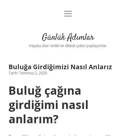
menüyü
Anasayfa
aç
Gizlilik Politikası
Günlük Adımlar
Yasal Uyarı
Hayata dair renkli ve dikkat çekici paylaşımlar.
Hakkımızda
Buluğa Girdiğimizi Nasıl Anlarız
Tarih: Temmuz 2, 2025
Buluğ çağına
girdiğimi nasıl
anlarım?