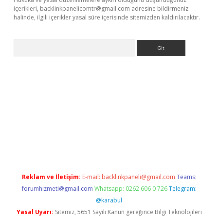
içerikleri,
backlinkpanelicomtr@gmail.com
adresine bildirmeniz
halinde, ilgili içerikler yasal süre içerisinde sitemizden kaldırılacaktır.
Arama
giriş adresi
betexper.xyz
m elexbet
Reklam ve İletişim:
E-mail:
backlinkpaneli@gmail.com
Teams:
forumhizmeti@gmail.com
Whatsapp: 0262 606 0 726
Telegram:
@karabul
Yasal Uyarı:
Sitemiz, 5651 Sayılı Kanun gereğince Bilgi Teknolojileri