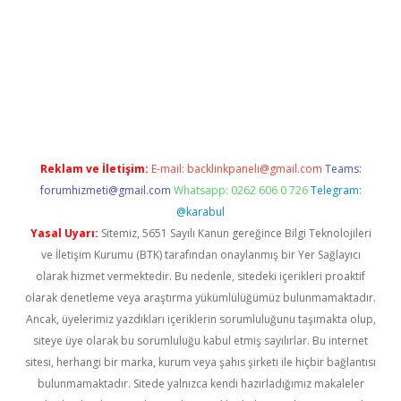
etexper giriş adresi
betexper.xyz
m elexbet
Reklam ve İletişim:
E-mail:
backlinkpaneli@gmail.com
Teams:
forumhizmeti@gmail.com
Whatsapp: 0262 606 0 726
Telegram:
@karabul
Yasal Uyarı:
Sitemiz, 5651 Sayılı Kanun gereğince Bilgi Teknolojileri
ve İletişim Kurumu (BTK) tarafından onaylanmış bir Yer Sağlayıcı
olarak hizmet vermektedir. Bu nedenle, sitedeki içerikleri proaktif
olarak denetleme veya araştırma yükümlülüğümüz bulunmamaktadır.
Ancak, üyelerimiz yazdıkları içeriklerin sorumluluğunu taşımakta olup,
siteye üye olarak bu sorumluluğu kabul etmiş sayılırlar. Bu internet
sitesi, herhangi bir marka, kurum veya şahıs şirketi ile hiçbir bağlantısı
bulunmamaktadır. Sitede yalnızca kendi hazırladığımız makaleler