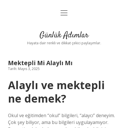
menüyü
Anasayfa
aç
Gizlilik Politikası
Günlük Adımlar
Yasal Uyarı
Hayata dair renkli ve dikkat çekici paylaşımlar.
Hakkımızda
Mektepli Mi Alaylı Mı
Tarih: Mayıs 3, 2025
Alaylı ve mektepli
ne demek?
Okul ve eğitimden “okul” bilgileri, “alaycı” deneyim.
Çok şey biliyor, ama bu bilgileri uygulayamıyor.