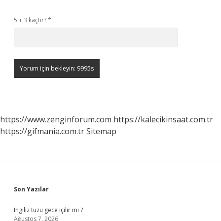
5 + 3 kaçtır?
*
https://www.zenginforum.com
https://kalecikinsaat.com.tr
https://gifmania.com.tr
Sitemap
Sidebar
Son Yazılar
Ingiliz tuzu gece içilir mi ?
Ağustos 7, 2026