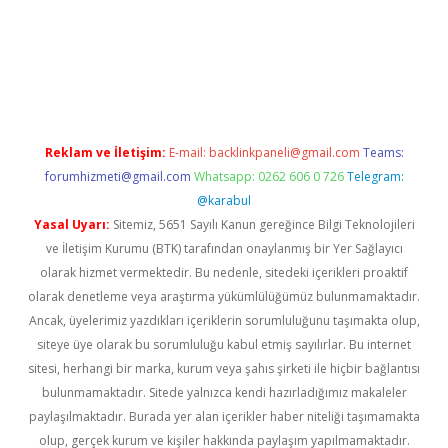
etexper giriş adresi
betexper.xyz
m elexbet
Reklam ve İletişim:
E-mail:
backlinkpaneli@gmail.com
Teams:
forumhizmeti@gmail.com
Whatsapp: 0262 606 0 726
Telegram:
@karabul
Yasal Uyarı:
Sitemiz, 5651 Sayılı Kanun gereğince Bilgi Teknolojileri
ve İletişim Kurumu (BTK) tarafından onaylanmış bir Yer Sağlayıcı
olarak hizmet vermektedir. Bu nedenle, sitedeki içerikleri proaktif
olarak denetleme veya araştırma yükümlülüğümüz bulunmamaktadır.
Ancak, üyelerimiz yazdıkları içeriklerin sorumluluğunu taşımakta olup,
siteye üye olarak bu sorumluluğu kabul etmiş sayılırlar. Bu internet
sitesi, herhangi bir marka, kurum veya şahıs şirketi ile hiçbir bağlantısı
bulunmamaktadır. Sitede yalnızca kendi hazırladığımız makaleler
paylaşılmaktadır. Burada yer alan içerikler haber niteliği taşımamakta
olup, gerçek kurum ve kişiler hakkında paylaşım yapılmamaktadır.